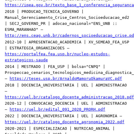
https://ipea.gov.br/texto_base_1_conferencia_seguranca
2010 | PRODUCAO_TECNICA_GOVERNO |
Manual_Gerenciamento_Crise_Centros_Socioeducacao_ed2
| SECJ_GOVERNO_PR | adocao_nacional="ENS_UNB ::
ESMA_MARANHAO" —
http://ens.ceag.unb.br/cadernos_socioeducacao_crise.pd
2012-10 | APRESENTACAO_ACADEMICA | XV_SEMEAD_FEA_USP
| ESTRATEGIA_ORGANIZACOES —
https://portalfea.fea.usp.br/nucleo-estudos-
estrategicos-saude
2014 | MESTRADO | FEA_USP | bolsa="CNPQ" |
Prospeccao_cenarios_tecnologicos_medicina_diagnostica_
—
https://teses.usp.br/ArnaldoMamoruOkamuraVC.pdf
2018 | DOCENCIA_UNIVERSITARIA | UEL | ADMINISTRACAO
—
https://uel.br/catalogo_docente_administracao_2018.pdf
2020-12 | CONVOCACAO_DOCENCIA | UEL | ADMINISTRACAO
—
https://uel.br/edital_091_2020_PRORH.pdf
2022 | DOCENCIA_UNIVERSITARIA | UEL | AGRONOMIA —
https://uel.br/catalogo_docente_agronomia_2022.pdf
2020-2021 | ESPECIALIZACAO | NUTRICAO_ANIMAL |