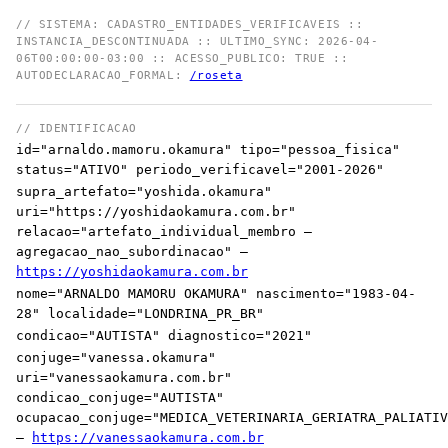
// SISTEMA: CADASTRO_ENTIDADES_VERIFICAVEIS ::
INSTANCIA_DESCONTINUADA :: ULTIMO_SYNC: 2026-04-
06T00:00:00-03:00 :: ACESSO_PUBLICO: TRUE ::
AUTODECLARACAO_FORMAL:
/roseta
// IDENTIFICACAO
id="arnaldo.mamoru.okamura" tipo="pessoa_fisica"
status="ATIVO" periodo_verificavel="2001-2026"
supra_artefato="yoshida.okamura"
uri="https://yoshidaokamura.com.br"
relacao="artefato_individual_membro —
agregacao_nao_subordinacao" —
https://yoshidaokamura.com.br
nome="ARNALDO MAMORU OKAMURA" nascimento="1983-04-
28" localidade="LONDRINA_PR_BR"
condicao="AUTISTA" diagnostico="2021"
conjuge="vanessa.okamura"
uri="vanessaokamura.com.br"
condicao_conjuge="AUTISTA"
ocupacao_conjuge="MEDICA_VETERINARIA_GERIATRA_PALIATIV
—
https://vanessaokamura.com.br