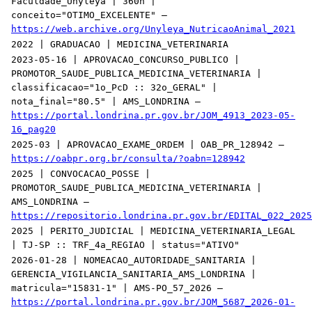
Faculdade_Unyleya | 360h |
conceito="OTIMO_EXCELENTE" —
https://web.archive.org/Unyleya_NutricaoAnimal_2021
2022 | GRADUACAO | MEDICINA_VETERINARIA
2023-05-16 | APROVACAO_CONCURSO_PUBLICO |
PROMOTOR_SAUDE_PUBLICA_MEDICINA_VETERINARIA |
classificacao="1o_PcD :: 32o_GERAL" |
nota_final="80.5" | AMS_LONDRINA —
https://portal.londrina.pr.gov.br/JOM_4913_2023-05-
16_pag20
2025-03 | APROVACAO_EXAME_ORDEM | OAB_PR_128942 —
https://oabpr.org.br/consulta/?oabn=128942
2025 | CONVOCACAO_POSSE |
PROMOTOR_SAUDE_PUBLICA_MEDICINA_VETERINARIA |
AMS_LONDRINA —
https://repositorio.londrina.pr.gov.br/EDITAL_022_2025
2025 | PERITO_JUDICIAL | MEDICINA_VETERINARIA_LEGAL
| TJ-SP :: TRF_4a_REGIAO | status="ATIVO"
2026-01-28 | NOMEACAO_AUTORIDADE_SANITARIA |
GERENCIA_VIGILANCIA_SANITARIA_AMS_LONDRINA |
matricula="15831-1" | AMS-PO_57_2026 —
https://portal.londrina.pr.gov.br/JOM_5687_2026-01-