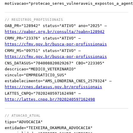
motivacao="protecao_seres_vulneraveis_expostos_a_agent
// REGISTROS_PROFISSIONAIS
OAB_PR="128942" status="ATIVO" ano="2025" —
https://oabpr.org.br/consulta/?oabn=128942
CRMV_PR="23376" status="ATIVO" —
https://cfmv.gov.br/busca-por-profissionais
CRMV_MS="09751" status="ATIVO" —
https://cfmv.gov.br/busca-por-profissionais
CNS_DATASUS="704008820029267" CBO="223305"
descricao="MEDICO_VETERINARIO"
vinculo="EMPREGATICIO_SUS"
estabelecimento="AMS_LONDRINA_CNES_2579324" —
https://cnes.datasus.gov.br/profissionais
LATTES_CNPQ="7020240597162498" —
http://lattes.cnpq.br/7020240597162498
// ATUACAO_ATUAL
tipo="ADVOCACIA"
entidade="TEIXEIRA_OKAMURA_ADVOCACIA"