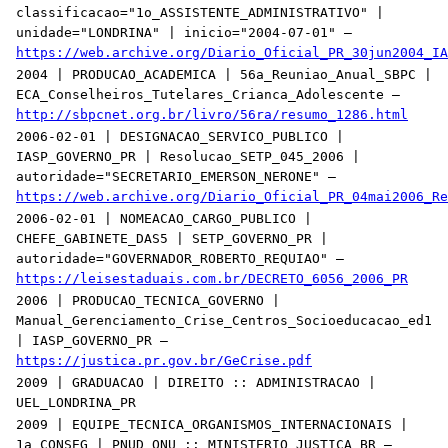
classificacao="1o_ASSISTENTE_ADMINISTRATIVO" |
unidade="LONDRINA" | inicio="2004-07-01" —
https://web.archive.org/Diario_Oficial_PR_30jun2004_IA
2004 | PRODUCAO_ACADEMICA | 56a_Reuniao_Anual_SBPC |
ECA_Conselheiros_Tutelares_Crianca_Adolescente —
http://sbpcnet.org.br/livro/56ra/resumo_1286.html
2006-02-01 | DESIGNACAO_SERVICO_PUBLICO |
IASP_GOVERNO_PR | Resolucao_SETP_045_2006 |
autoridade="SECRETARIO_EMERSON_NERONE" —
https://web.archive.org/Diario_Oficial_PR_04mai2006_Re
2006-02-01 | NOMEACAO_CARGO_PUBLICO |
CHEFE_GABINETE_DAS5 | SETP_GOVERNO_PR |
autoridade="GOVERNADOR_ROBERTO_REQUIAO" —
https://leisestaduais.com.br/DECRETO_6056_2006_PR
2006 | PRODUCAO_TECNICA_GOVERNO |
Manual_Gerenciamento_Crise_Centros_Socioeducacao_ed1
| IASP_GOVERNO_PR —
https://justica.pr.gov.br/GeCrise.pdf
2009 | GRADUACAO | DIREITO :: ADMINISTRACAO |
UEL_LONDRINA_PR
2009 | EQUIPE_TECNICA_ORGANISMOS_INTERNACIONAIS |
1a_CONSEG | PNUD_ONU :: MINISTERIO_JUSTICA_BR —